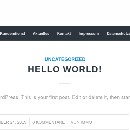
Kundendienst
Aktuelles
Kontakt
Impressum
Datenschutz
UNCATEGORIZED
HELLO WORLD!
ress. This is your first post. Edit or delete it, then start
/
/
BER 24, 2019
0 KOMMENTARE
VON
IMMO