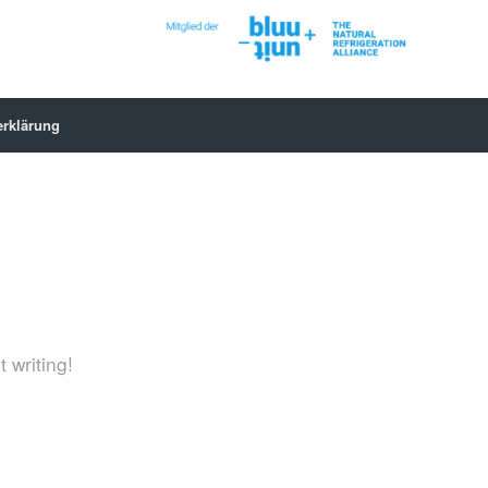
erklärung
 writing!